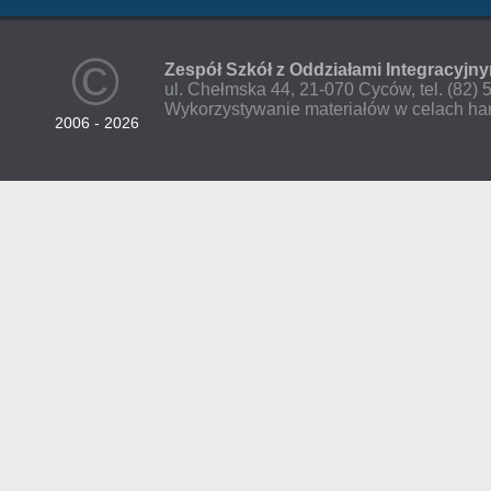
©
Zespół Szkół z Oddziałami Integracyjn
ul. Chełmska 44, 21-070 Cyców, tel. (82)
Wykorzystywanie materiałów w celach ha
2006 - 2026